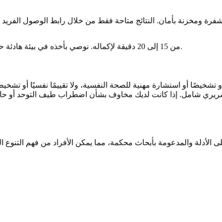
عادة ما يستغرق اختبار RAADS-R من 15 إلى 20 دقيقة لإكماله. نوصي بأخذه في بيئة هادئة حيث يمكنك التركيز دون انقطاعات.
 أو تشخيصًا أو استشارة مهنية للصحة النفسية، ولا تقييمًا نفسيًا أو 