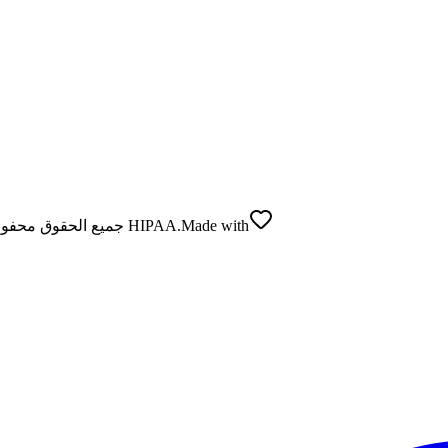
Made with
© 2026 MindSpectrum. جميع الحقوق محفوظة. هي منصة تقييم صحة نفسية متوافقة مع HIPAA.