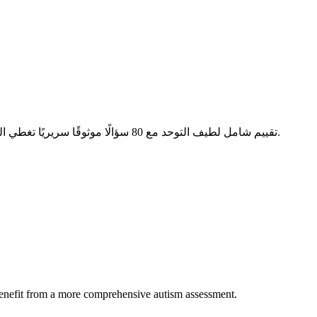
تقييم شامل لطيف التوحد مع 80 سؤالًا موثوقًا سريريًا تغطي التفاعل الاجتماعي، والحساسية الحسية، والاهتمامات المحدودة، واللغة.
benefit from a more comprehensive autism assessment.