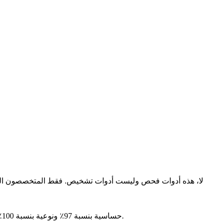
لا، هذه أدوات فحص وليست أدوات تشخيص. فقط المتخصصون الصح
أظهر اختبار RAADS-R حساسية بنسبة 97٪ ونوعية بنسبة 100٪ في الدراسات البحثية. ومع ذلك، يجب اعتبار التقييمات الذاتية عبر الإنترنت أدوات فحص وليست تشخيصات حاسمة.