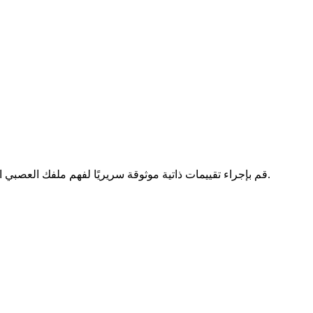
قم بإجراء تقييمات ذاتية موثوقة سريريًا لفهم ملفك العصبي التنموي بشكل أفضل. جميع الاختبارات مجانية وخاصة ومدعومة علميًا.