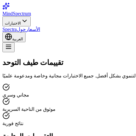
MindSpectrum
الاختبارات
الأسعار
حول
Spectra
العربية
تقييمات طيف التوحد
مجاني وسري
موثوق من الناحية السريرية
نتائج فورية