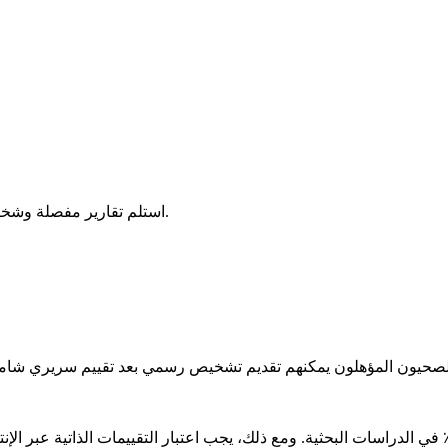
استلم تقارير مفصلة وشخصية مدعومة بالذكاء الاصطناعي المتقدم لمساعدتك على فهم نتائجك.
يون المؤهلون يمكنهم تقديم تشخيص رسمي بعد تقييم سريري شامل. ت