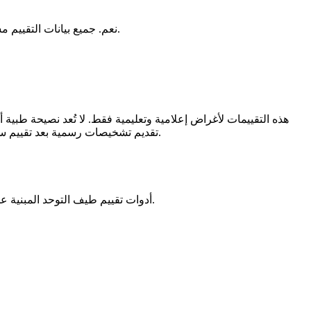
نعم. جميع بيانات التقييم مشفرة ومخزنة بأمان. النتائج متاحة فقط من خلال رابط الوصول الفريد الخاص بك. لا نشارك معلوماتك الشخصية أو نتائجك مع أي طرف ثالث.
هذه التقييمات لأغراض إعلامية وتعليمية فقط. لا تُعد نصيحة طبية
تقديم تشخيصات رسمية بعد تقييم سريري شامل. إذا كانت لديك مخاوف بشأن اضطراب طيف التوحد أو حالات الصحة النفسية الأخرى، يرجى استشارة مزود رعاية صحية مؤهل.
توفر MindSpectrum أدوات تقييم طيف التوحد المبنية على الأدلة والمدعومة بأبحاث محكمة، مما يمكن الأفراد من فهم التنوع العصبي لديهم من خلال أدوات فحص مؤكدة علمياً.