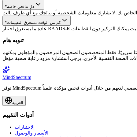
هل نتائجي خاصة؟
كم من الوقت تستغرق التقييمات؟
تنويه هام
تشخيصًا سريريًا. فقط المتخصصون الصحيون المرخصون والمؤهلون يمكنهم
MindSpectrum
العربية
أدوات التقييم
الاختبارات
الأسعار والوصول